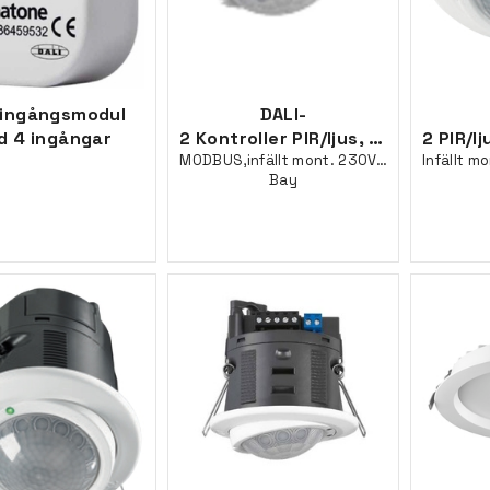
 ingångsmodul
DALI-
d 4 ingångar
2 Kontroller PIR/ljus, 150mA
MODBUS,infällt mont. 230VAC, L-
Infällt m
Bay