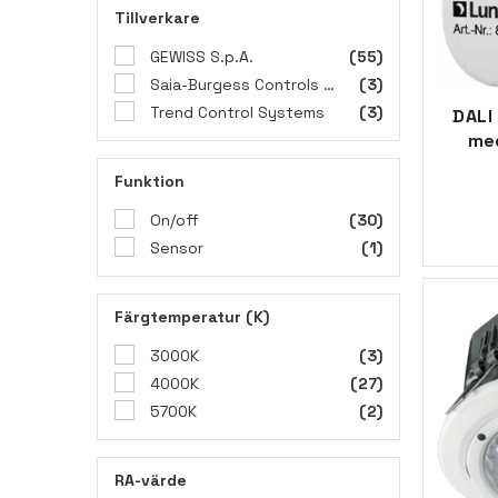
Tillverkare
GEWISS S.p.A.
(55)
Saia-Burgess Controls AG
(3)
Trend Control Systems
(3)
DALI
me
Funktion
On/off
(30)
Sensor
(1)
Färgtemperatur (K)
3000K
(3)
4000K
(27)
5700K
(2)
RA-värde