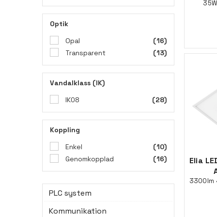
35W
Optik
Opal
(16)
Transparent
(13)
Vandalklass (IK)
IK08
(28)
Koppling
Enkel
(10)
Genomkopplad
(16)
Elia L
PLC system
Kommunikation