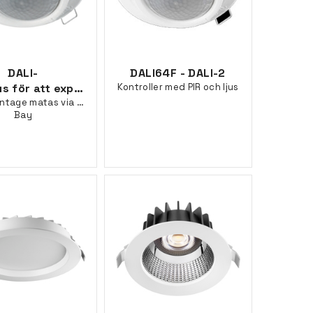
DALI-
DALI64F - DALI-2
2 PIR/ljus för att expandera
Kontroller med PIR och ljus
ontage matas via DALI, L-
Bay