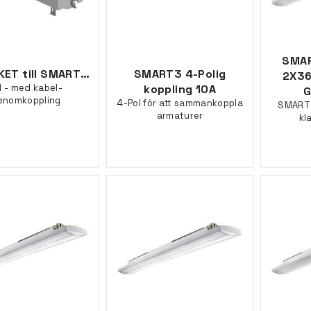
SMAR
NÖDPAKET till SMART[3]
SMART3 4-Polig
2X36
 - med kabel-
koppling 10A
enomkoppling
4-Pol för att sammankoppla
SMART3
armaturer
kl