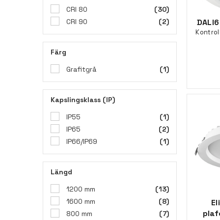
CRI 80
(30)
CRI 90
(2)
DALI6
Kontrol
Färg
Grafitgrå
(1)
Kapslingsklass (IP)
IP55
(1)
IP65
(2)
IP66/IP69
(1)
Längd
1200 mm
(13)
1600 mm
(8)
El
pla
800 mm
(7)