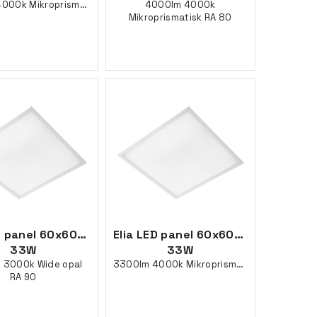
3300lm 4000k Mikroprismatisk RA 90
4000lm 4000k
Mikroprismatisk RA 80
D panel 60x60mm Dali
Elia LED panel 60x60mm Dali
33W
33W
 3000k Wide opal
3300lm 4000k Mikroprismatisk RA 90
RA 90