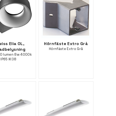
iss Elia OL,
Hörnfäste Extro Grå
adbelysning
Hörnfäste Extro Grå
50 lumen 8w 4000k
IP65 IK08