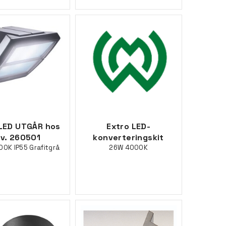
 LED UTGÅR hos
Extro LED-
ev. 260501
konverteringskit
0K IP55 Grafitgrå
26W 4000K