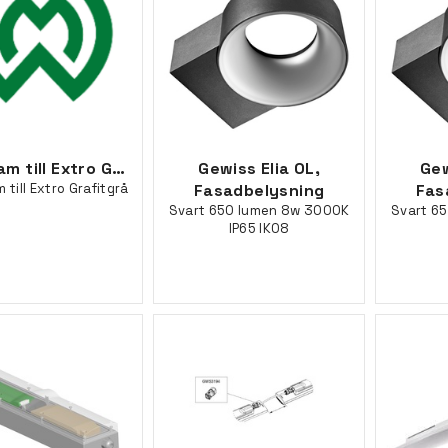
Frontram till Extro Grafitgrå
Gewiss Elia OL,
Gew
 till Extro Grafitgrå
Fasadbelysning
Fas
Svart 650 lumen 8w 3000K
Svart 6
IP65 IK08