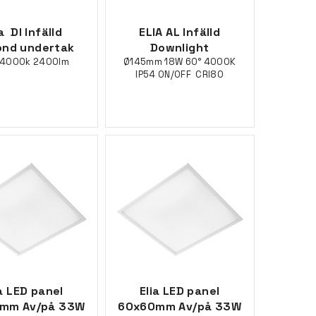
a Dl Infälld
ELIA AL Infälld
ond undertak
Downlight
 4000k 2400lm
Ø145mm 18W 60° 4000K
IP54 ON/OFF CRI80
ia LED panel
Elia LED panel
mm Av/på 33W
60x60mm Av/på 33W