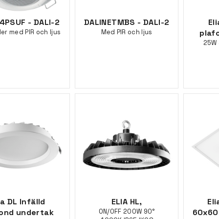
4PSUF - DALI-2
DALINETMBS - DALI-2
Eli
ler med PIR och ljus
Med PIR och ljus
plaf
25W
ia DL Infälld
ELIA HL,
El
fond undertak
ON/OFF 200W 90°
60x60