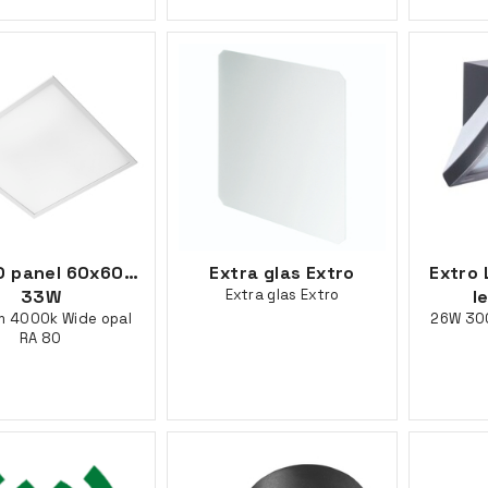
ED panel 60x60mm Dali
Extra glas Extro
Extro
33W
Extra glas Extro
l
 4000k Wide opal
26W 300
RA 80