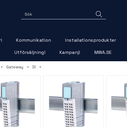
i
Kommunikation
Installationsprodukter
r
Utförsäljning!
Kampanj!
MWA.SE
>
Gateway
>
DI
>