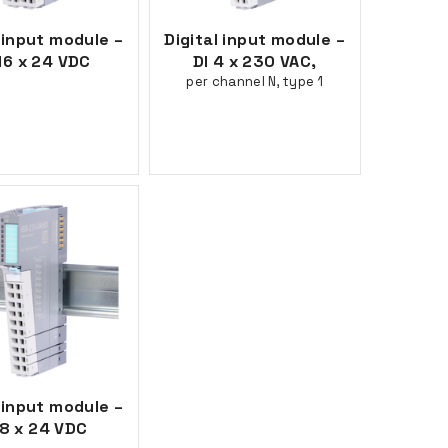
l input module –
Digital input module –
16 x 24 VDC
DI 4 x 230 VAC,
per channel N, type 1
l input module –
 8 x 24 VDC