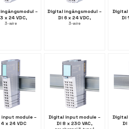
l ingångsmodul –
Digital ingångsmodul –
Digita
 3 x 24 VDC,
DI 6 x 24 VDC,
DI 
3-wire
3-wire
l input module –
Digital input module –
Digita
 4 x 24 VDC
DI 8 x 230 VAC,
DI