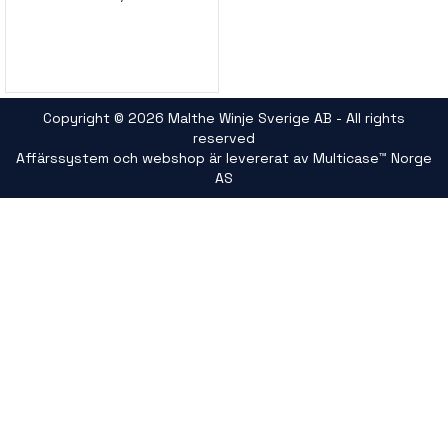
Copyright © 2026 Malthe Winje Sverige AB - All rights
reserved
Affärssystem
och
webshop
är levererat av
Multicase™ Norge
AS