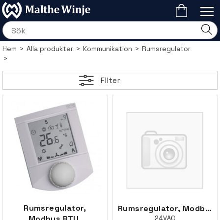
Hem
>
Alla produkter
>
Kommunikation
>
Rumsregulator
>
Filter
Rumsregulator,
Rumsregulator, Modbus RTU, Värme/Kyla
Modbus RTU,
24VAC