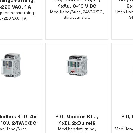
ningsmatning,
4xAu, 0-10 V DC
8x
-220 VAC, 1 A
Med Hand/Auto, 24VAC/DC,
Utan Han
Spänningsmatning,
Skruvsanslut.
S
0-220 VAC, 1 A
Modbus RTU, 4x
RIO, Modbus RTU,
RIO,
-10V, 24VAC/DC
4xDi, 2xDu relä
an Hand/Auto
Med handstyrning,
Med Hand