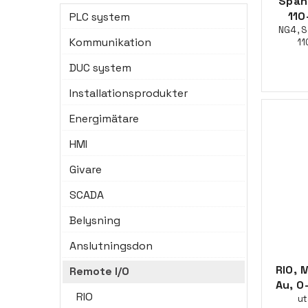
Spän
110
PLC system
NG4, 
Kommunikation
11
DUC system
Installationsprodukter
Energimätare
HMI
Givare
SCADA
Belysning
Anslutningsdon
RIO, 
Remote I/O
Au, 0
RIO
ut