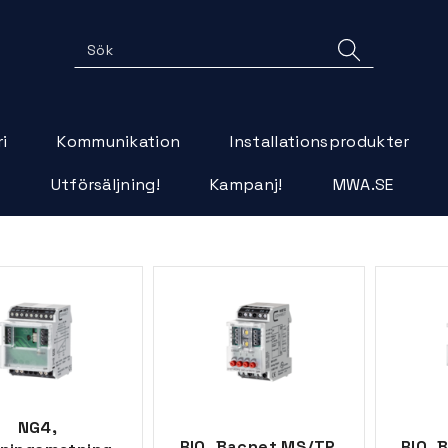
i
Kommunikation
Installationsprodukter
r
Utförsäljning!
Kampanj!
MWA.SE
NG4,
RIO, Bacnet MS/TP,
RIO, 