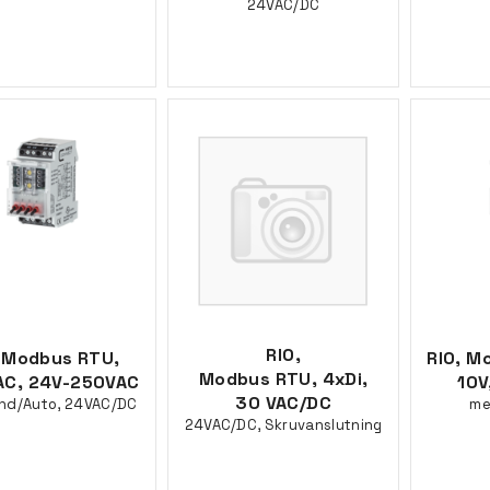
24VAC/DC
RIO,
, Modbus RTU,
RIO, M
Modbus RTU, 4xDi,
AC, 24V-250VAC
10V
30 VAC/DC
nd/Auto, 24VAC/DC
me
24VAC/DC, Skruvanslutning