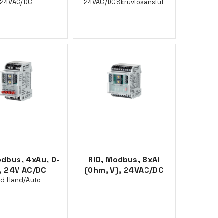
24VAC/DC
24VAC/DCSkruvlösanslut
odbus, 4xAu, 0-
RIO, Modbus, 8xAi
, 24V AC/DC
(Ohm, V), 24VAC/DC
d Hand/Auto