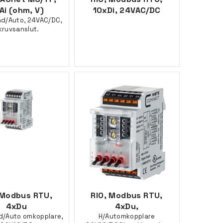
Ai (ohm, V)
10xDi, 24VAC/DC
d/Auto, 24VAC/DC,
kruvsanslut.
 Modbus RTU,
RIO, Modbus RTU,
4xDu
4xDu,
/Auto omkopplare,
H/Automkopplare