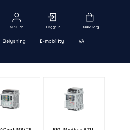
Logga in
Belysning
E-mobility
VA
BACnet MS/TP,
RIO, Modbus RTU,