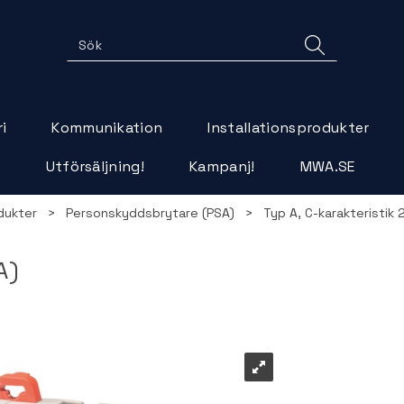
i
Kommunikation
Installationsprodukter
r
Utförsäljning!
Kampanj!
MWA.SE
dukter
>
Personskyddsbrytare (PSA)
>
Typ A, C-karakteristik 
A)