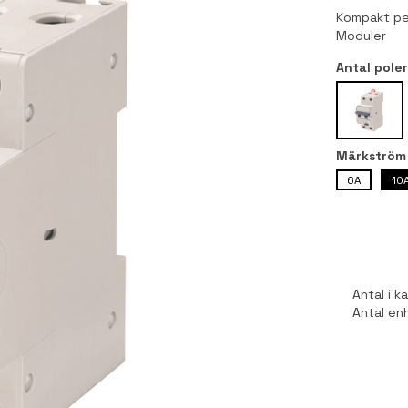
Kompakt pe
Moduler
Antal pole
Märkström
6A
10
Antal i 
Antal en