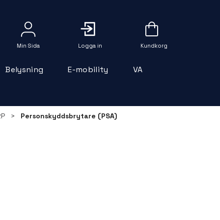
Logga in
Belysning
E-mobility
VA
2P
>
Personskyddsbrytare (PSA)