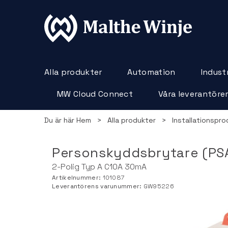
Alla produkter
Automation
Industr
MW Cloud Connect
Våra leverantöre
Du är här
Hem
>
Alla produkter
>
Installationspro
Personskyddsbrytare (PS
2-Polig Typ A C10A 30mA
Artikelnummer:
101087
Leverantörens varunummer:
GW95226