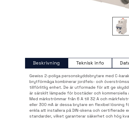
Beskrivning
Teknisk info
Dat
Gewiss 2-poliga personskyddsbrytare med C-karakt
brytförmåga kombinerar jordfels- och överströms
tillförlitlig enhet. De är utformade för att ge skyd
är särskilt lämpade för bostäder och kommersiella a
Med märkströmmar från 6 A till 32 A och märkfels
eller 300 mA är dessa brytare en flexibel lösning för
enkla att installera på DIN-skena och certifierade en
standarder, vilket garanterar säkerhet och hög kva