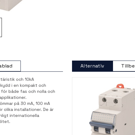
ablad
Alternativ
Tillb
äristik och 10kA
skydd i en kompakt och
d för både fas och nolla och
pplikationer.
trömmar på 30 mA, 100 mA
 olika installationer. De är
ligt internationella
litet.