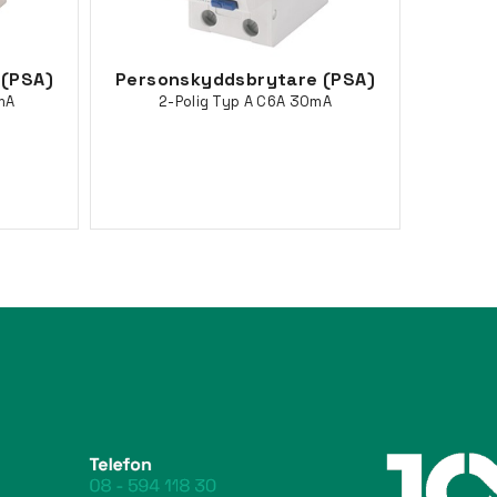
 (PSA)
Personskyddsbrytare (PSA)
mA
2-Polig Typ A C6A 30mA