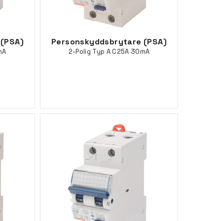
 (PSA)
Personskyddsbrytare (PSA)
mA
2-Polig Typ A C25A 30mA