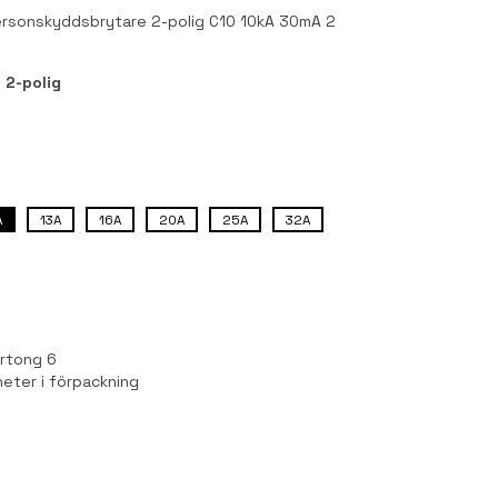
rsonskyddsbrytare 2-polig C10 10kA 30mA 2
r
2-polig
A
13A
16A
20A
25A
32A
kartong
6
heter i förpackning