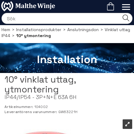
Hem
>
Installationsprodukter
>
Anslutningsdon
>
Vinklat uttag
IP44
>
10° ytmontering
Installation
10° vinklat uttag,
ytmontering
IP44/IP54 - 3P+N+E 63A 6H
Artikelnummer:
104002
Leverantörens varunummer:
GW63221H