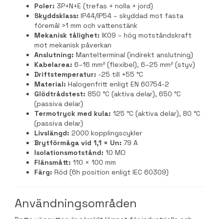
Poler:
3P+N+E (trefas + nolla + jord)
Skyddsklass:
IP44/IP54 – skyddad mot fasta
föremål >1 mm och vattenstänk
Mekanisk tålighet:
IK09 – hög motståndskraft
mot mekanisk påverkan
Anslutning:
Mantelterminal (indirekt anslutning)
Kabelarea:
6–16 mm² (flexibel), 6–25 mm² (styv)
Driftstemperatur:
-25 till +55 °C
Material:
Halogenfritt enligt EN 60754-2
Glödtrådstest:
850 °C (aktiva delar), 650 °C
(passiva delar)
Termotryck med kula:
125 °C (aktiva delar), 80 °C
(passiva delar)
Livslängd:
2000 kopplingscykler
Brytförmåga vid 1,1 × Un:
79 A
Isolationsmotstånd:
10 MO
Flänsmått:
110 × 100 mm
Färg:
Röd (6h position enligt IEC 60309)
Användningsområden