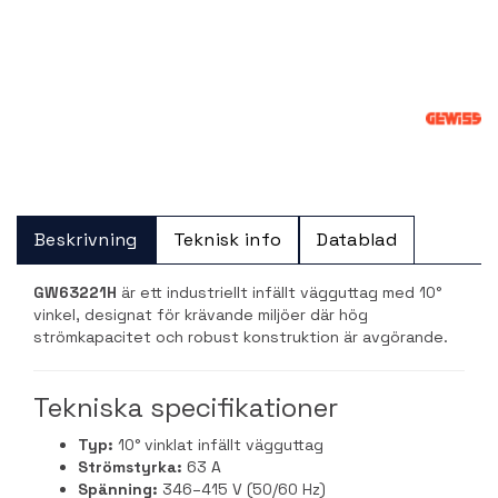
Beskrivning
Teknisk info
Datablad
GW63221H
är ett industriellt infällt vägguttag med 10°
vinkel, designat för krävande miljöer där hög
strömkapacitet och robust konstruktion är avgörande.
Tekniska specifikationer
Typ:
10° vinklat infällt vägguttag
Strömstyrka:
63 A
Spänning:
346–415 V (50/60 Hz)