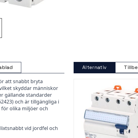
ablad
Alternativ
Tillb
ör att snabbt bryta
vilket skyddar människor
ler gällande standarder
2423) och är tillgängliga i
e för olika miljöer och
ixtsnabbt vid jordfel och