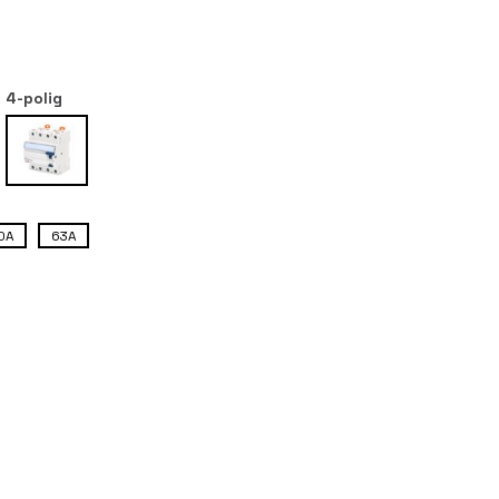
r
4-polig
0A
63A