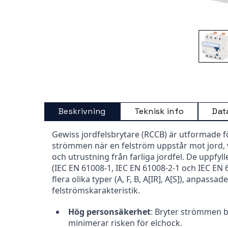
Beskrivning
Teknisk info
Dat
Gewiss jordfelsbrytare (RCCB) är utformade f
strömmen när en felström uppstår mot jord, 
och utrustning från farliga jordfel. De uppfyl
(IEC EN 61008-1, IEC EN 61008-2-1 och IEC EN 6
flera olika typer (A, F, B, A[IR], A[S]), anpassad
felströmskarakteristik.
Hög personsäkerhet
: Bryter strömmen bl
minimerar risken för elchock.