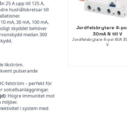
ån 25 A upp till 125 A,
dre hushållskretsar till
llationer.
n 10 mA, 30 mA, 100 mA,
Jordfelsbrytare 4-po
sligt skyddet behöver
30mA N till V
personskydd medan 300
Jordfelsbrytare 4-pol 40A 30
skydd.
V
e likström.
ekvent pulserande
C-felström – perfekt för
r solcellsanläggningar.
jd)
: Högre immunitet mot
 miljöer.
elektivitet i system med