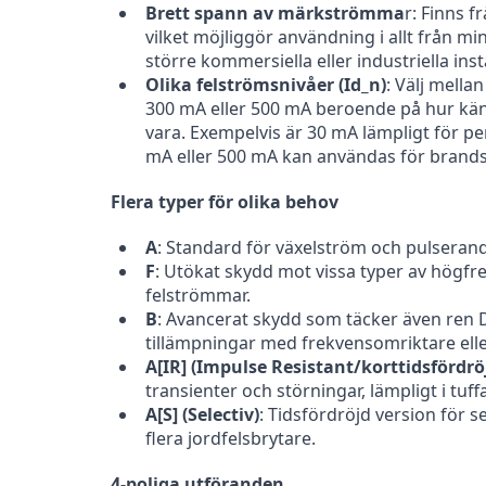
Brett spann av märkströmma
r: Finns fr
vilket möjliggör användning i allt från min
större kommersiella eller industriella insta
Olika felströmsnivåer (Id_n)
: Välj mella
300 mA eller 500 mA beroende på hur kän
vara. Exempelvis är 30 mA lämpligt för 
mA eller 500 mA kan användas för brand
Flera typer för olika behov
A
: Standard för växelström och pulserand
F
: Utökat skydd mot vissa typer av högfr
felströmmar.
B
: Avancerat skydd som täcker även ren D
tillämpningar med frekvensomriktare elle
A[IR] (Impulse Resistant/korttidsfördrö
transienter och störningar, lämpligt i tuffa
A[S] (Selectiv)
: Tidsfördröjd version för s
flera jordfelsbrytare.
4-poliga utföranden