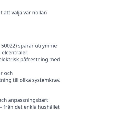
 att välja var nollan
N 50022) sparar utrymme
 elcentraler.
elektrisk påfrestning med
r och
ing till olika systemkrav.
t och anpassningsbart
 – från det enkla hushållet