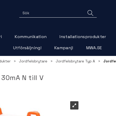
i
Kommunikation
Installationsprodukter
r
Utförsäljning!
Kampanj!
MWA.SE
dukter
>
Jordfelsbrytare
>
Jordfelsbrytare Typ A
>
Jordfe
30mA N till V