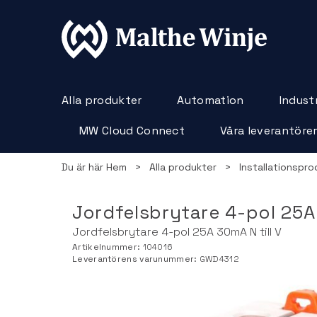
Alla produkter
Automation
Industr
MW Cloud Connect
Våra leverantöre
Du är här
Hem
>
Alla produkter
>
Installationspro
Jordfelsbrytare 4-pol 25A 
Jordfelsbrytare 4-pol 25A 30mA N till V
Artikelnummer:
104016
Leverantörens varunummer:
GWD4312