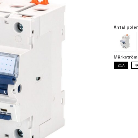
Antal pole
Märkström
25A
4