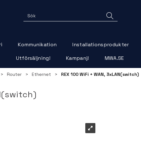
i
Kommunikation
Installationsprodukter
r
Utförsäljning!
Kampanj!
MWA.SE
>
Router
>
Ethernet
>
REX 100 WiFi + WAN, 3xLAN(switch)
N(switch)