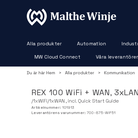
Alla produkter
Automation
Industr
MW Cloud Connect
Våra leverantöre
Du är här
Hem
>
Alla produkter
>
Kommunikation
REX 100 WiFi + WAN, 3xLA
/1xWiFi/1xWAN , incl. Quick Start Guide
Artikelnummer:
101913
Leverantörens varunummer:
700-875-WIF51