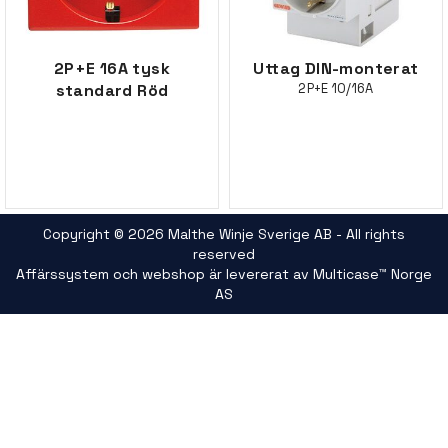
2P+E 16A tysk
Uttag DIN-monterat
standard Röd
2P+E 10/16A
Copyright © 2026 Malthe Winje Sverige AB - All rights
reserved
Affärssystem
och
webshop
är levererat av
Multicase™ Norge
AS