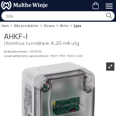
Hem
>
Alla produkter
>
Givare
>
Aktiv
>
Ljus
AHKF-I
Utomhus luxmätare. 4..20 mA utg
Artikelnummer:
100832
Leverantörens varunummer:
1601-1112-1000-000