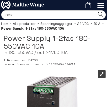
Hem
>
Alla produkter
>
Spänningsaggregat
>
24 VDC
>
10 A
>
Power Supply 1-2fas 180-550VAC 10A
Power Supply 1-2fas 180-
550VAC 10A
in 180-550VAC / out 24VDC 10A
Artikelnummer:
104708
Leverantörens varunummer:
XCSE2240W024VAA