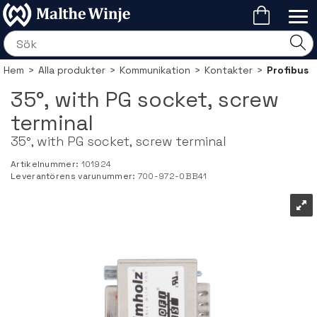
Hem
>
Alla produkter
>
Kommunikation
>
Kontakter
>
Profibus
35°, with PG socket, screw
terminal
35°, with PG socket, screw terminal
Artikelnummer:
101924
Leverantörens varunummer:
700-972-0BB41