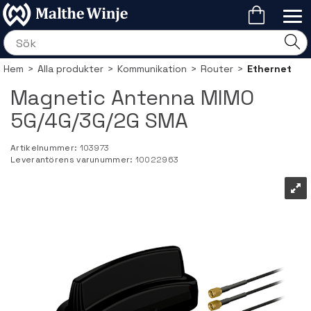
Hem
>
Alla produkter
>
Kommunikation
>
Router
>
Ethernet
Magnetic Antenna MIMO
5G/4G/3G/2G SMA
Artikelnummer:
103973
Leverantörens varunummer:
10022963