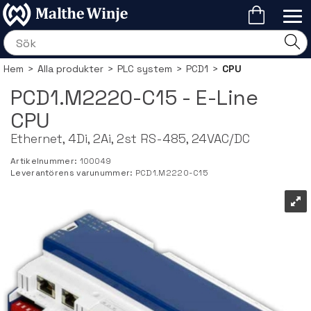
Hem
>
Alla produkter
>
PLC system
>
PCD1
>
CPU
PCD1.M2220-C15 - E-Line
CPU
Ethernet, 4Di, 2Ai, 2st RS-485, 24VAC/DC
Artikelnummer:
100049
Leverantörens varunummer:
PCD1.M2220-C15