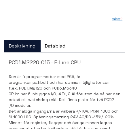
Beskrivning
Datablad
PCD1.M2220-C15 - E-Line CPU
Den är friprogrammerbar med PG5, är
programkompatibelt och har samma möjligheter som
t.ex. PCD1.M2120 och PCD3.M5340
CPU:n har 6 inbyggda I/O, 4 DI, 2 AI förutom de så har den
också ett watchdog relä. Det finns plats för två PCD2
I/O moduler.
Det analoga ingångarna är valbara +/-10V, Pt/Ni 1000 och
Ni 1000 L&G. Spänningsmatning 24V AC/DC -15%/+20%.
Minnet för register, flaggor och övriga minnen lagras
permanent utan batteribackup, därför har systemet