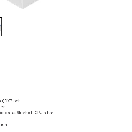
n QNX7 och
men
ör datasäkerhet. CPU:n har
tion