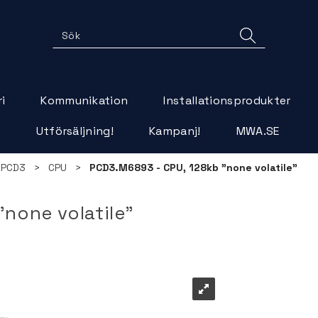
i
Kommunikation
Installationsprodukter
r
Utförsäljning!
Kampanj!
MWA.SE
PCD3
>
CPU
>
PCD3.M6893 - CPU, 128kb ”none volatile”
none volatile”