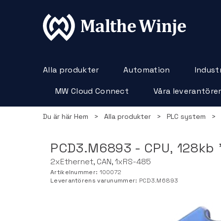
Alla produkter
Automation
Industr
MW Cloud Connect
Våra leverantöre
Du är här
Hem
>
Alla produkter
>
PLC system
>
PCD3.M6893 - CPU, 128kb ”
2xEthernet, CAN, 1xRS-485
Artikelnummer:
100072
Leverantörens varunummer:
PCD3.M6893