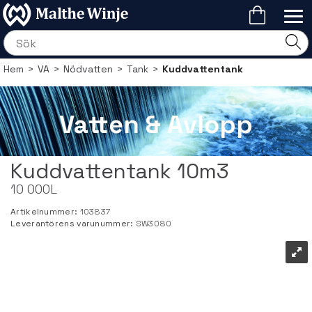
Hem
>
VA
>
Nödvatten
>
Tank
>
Kuddvattentank
Vatten & Avlopp
Kuddvattentank 10m3
10 000L
Artikelnummer:
103837
Leverantörens varunummer:
SW3080