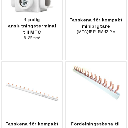
1-polig
Fasskena för kompakt
anslutningsterminal
minibrytare
till MTC
(MTC)1P P1 Blå 13 Pin
6-25mm²
Fasskena för kompakt
Fördelningsskena till